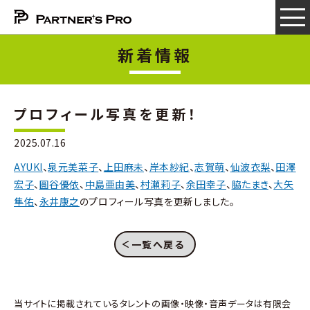
新着情報
プロフィール写真を更新！
2025.07.16
AYUKI
、
泉元美菜子
、
上田麻未
、
岸本紗紀
、
志賀萌
、
仙波衣梨
、
田澤
宏子
、
圓谷優依
、
中島亜由美
、
村瀬莉子
、
余田幸子
、
脇たまき
、
大矢
隼佑
、
永井康之
のプロフィール写真を更新しました。
一覧へ戻る
当サイトに掲載されているタレントの画像・映像・音声データは有限会