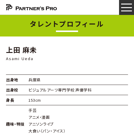
タレントプロフィール
上田 麻未
Asami Ueda
出身地
兵庫県
出身校
ビジュアルアーツ専門学校 声優学科
身長
153cm
手芸
アニメ・漫画
趣味・特技
アニソンライブ
大食い（パン・アイス）