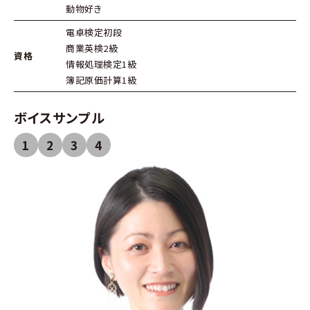
動物好き
電卓検定初段
商業英検2級
資格
情報処理検定1級
簿記原価計算1級
ボイスサンプル
1
2
3
4