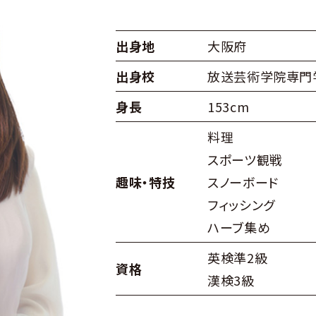
出身地
大阪府
出身校
放送芸術学院専門
身長
153cm
料理
スポーツ観戦
趣味・特技
スノーボード
フィッシング
ハーブ集め
英検準2級
資格
漢検3級