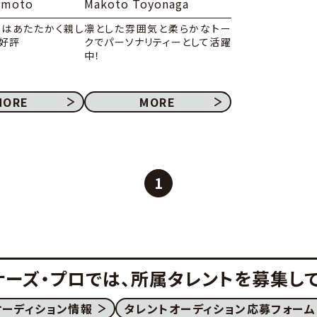
amoto
Makoto Toyonaga
クはあたたかく親し
凛とした雰囲気と柔らかなトー
好評
クでパーソナリティーとして活躍
中！
MORE
MORE
1
ナーズ・プロでは、
所属タレントを募集して
オーディション情報
タレントオーディション応募フォーム