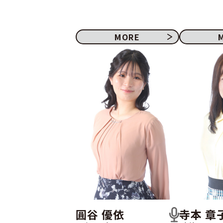
MORE
圓谷 優依
寺本 章