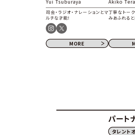
Yui Tsuburaya
Akiko Ter
司会・ラジオ・ナレーションとマ
丁寧なトー
ルチな才能！
みあふれると
MORE
パート
タレント