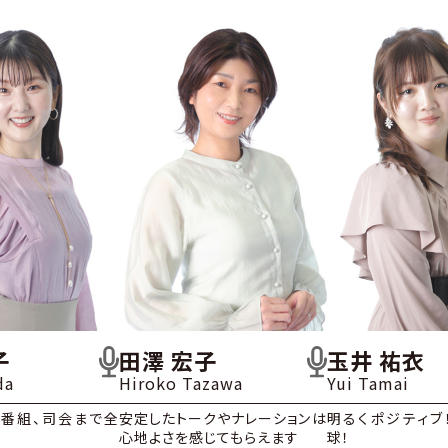
子
田澤 宏子
玉井 祐衣
da
Hiroko Tazawa
Yui Tamai
ら番組、司会まで全
安定したトークやナレーションは
明るくポジティブ
中
心地よさを感じてもらえます
球！