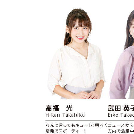
高福 光
武田 英
Hikari Takafuku
Eiko Take
なんと言ってもキュート！明るく
ニュースか
活発でスポーティー！
方向で活躍