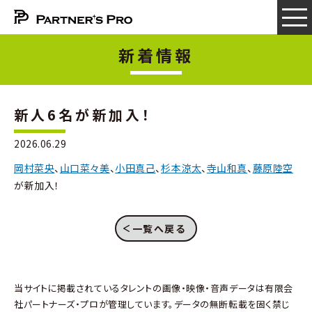
新着情報
新人6名が新加入！
2026.06.29
岡村菜央
、
山口菜々美
、
小田真己
、
杉本涼太
、
寺山和真
、
藤原陸空
が新加入！
一覧へ戻る
当サイトに掲載されているタレントの画像・映像・音声データは有限会
社パートナーズ・プロが管理しています。データの無断転載を固く禁じ