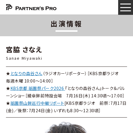
出演情報
宮脇 さなえ
Sanae Miyawaki
★
となりの森谷さん
（ラジオカーリポーター）［KBS京都ラジオ
毎週木曜 10:00～14:00］
★
KBS京都 祇園祭パーク2026
『となりの森谷さん』トーク＆バル
ーンショー［綾傘鉾前特設会場 7月16日(木) 14:30頃～17:00］
★
祇園祭山鉾巡行中継リポート
[KBS京都ラジオ 前祭：7月17日
(金)／後祭：7月24日(金) いずれも8:30～12:30頃］