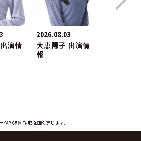
3
2026.08.03
2026.08.03
 出演情
大恵陽子 出演情
仲みゆき 
報
報
ータの無断転載を固く禁じます。