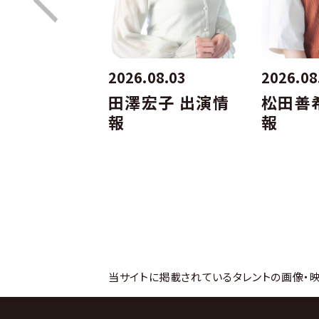
07.27
2026.08.03
2026.08
木翔子 出演
田澤宏子 出演情
松田善
報
報
当サイトに掲載されているタレントの画像・