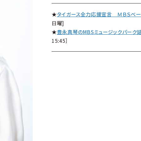
★
タイガース全力応援宣言 ＭＢＳベー
日曜]
★
豊永真琴のMBSミュージックパーク延
15:45
］