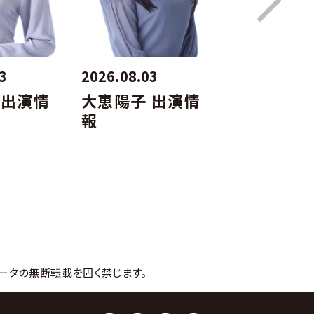
3
2026.08.03
2026.08.03
 出演情
大恵陽子 出演情
仲みゆき 
報
報
ータの無断転載を固く禁じます。