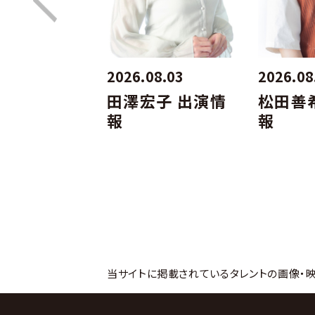
07.27
2026.08.03
2026.08
木翔子 出演
田澤宏子 出演情
松田善
報
報
当サイトに掲載されているタレントの画像・