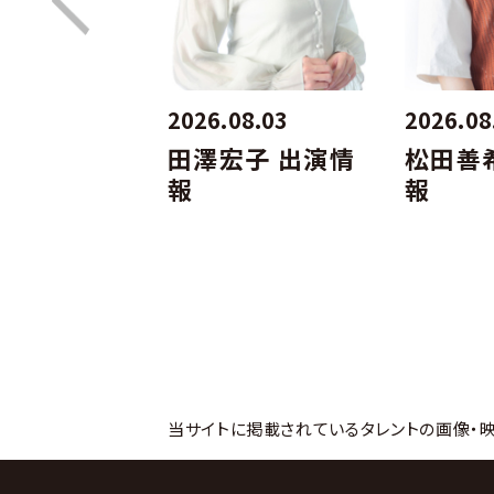
07.27
2026.08.03
2026.08
木翔子 出演
田澤宏子 出演情
松田善
報
報
当サイトに掲載されているタレントの画像・