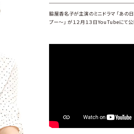
脇屋香名子が主演のミニドラマ 「あの
プー～」 が１２月１３日YouTubeにて