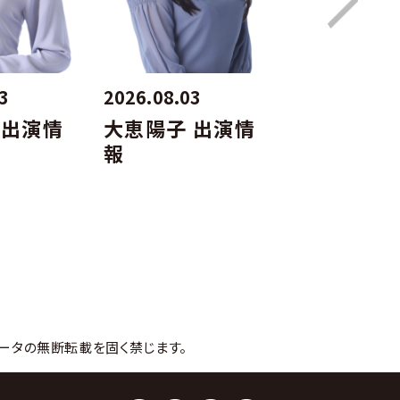
3
2026.08.03
2026.08.03
 出演情
大恵陽子 出演情
仲みゆき 
報
報
ータの無断転載を固く禁じます。