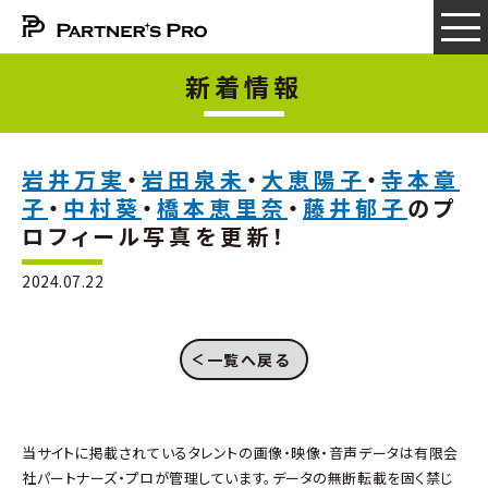
新着情報
岩井万実
・
岩田泉未
・
大恵陽子
・
寺本章
子
・
中村葵
・
橋本恵里奈
・
藤井郁子
のプ
ロフィール写真を更新！
2024.07.22
一覧へ戻る
当サイトに掲載されているタレントの画像・映像・音声データは有限会
社パートナーズ・プロが管理しています。データの無断転載を固く禁じ