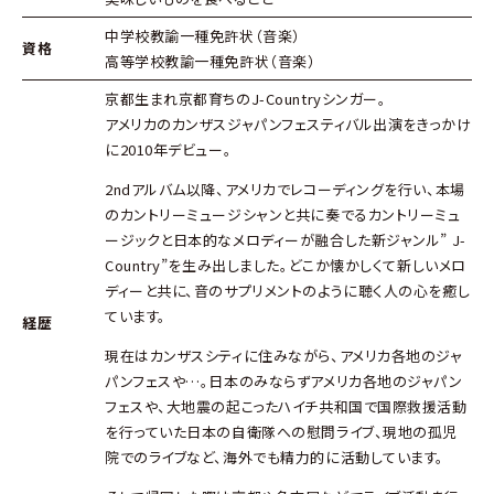
中学校教諭一種免許状（音楽）
資格
高等学校教諭一種免許状（音楽）
京都生まれ京都育ちのJ-Countryシンガー。
アメリカのカンザスジャパンフェスティバル出演をきっかけ
に2010年デビュー。
2ndアルバム以降、アメリカでレコーディングを行い、本場
のカントリーミュージシャンと共に奏でるカントリーミュ
ージックと日本的なメロディーが融合した新ジャンル” J-
Country”を生み出しました。どこか懐かしくて新しいメロ
ディーと共に、音のサプリメントのように聴く人の心を癒し
ています。
経歴
現在はカンザスシティに住みながら、アメリカ各地のジャ
パンフェスや…。日本のみならずアメリカ各地のジャパン
フェスや、大地震の起こったハイチ共和国で国際救援活動
を行っていた日本の自衛隊への慰問ライブ、現地の孤児
院でのライブなど、海外でも精力的に活動しています。