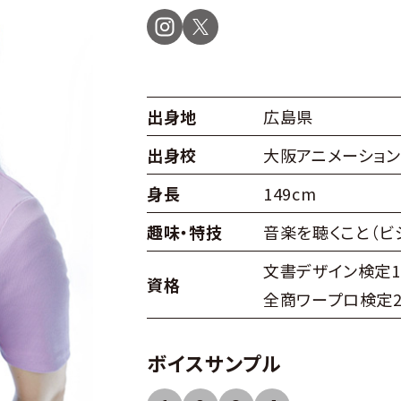
出身地
広島県
出身校
大阪アニメーショ
身長
149cm
趣味・特技
音楽を聴くこと（ビ
文書デザイン検定
資格
全商ワープロ検定
ボイスサンプル