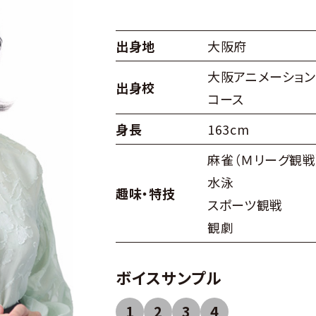
出身地
大阪府
大阪アニメーショ
出身校
コース
身長
163cm
麻雀（Ｍリーグ観戦
水泳
趣味・特技
スポーツ観戦
観劇
ボイスサンプル
1
2
3
4